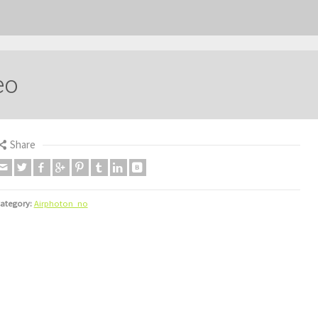
eo
Share
ategory:
Airphoton_no