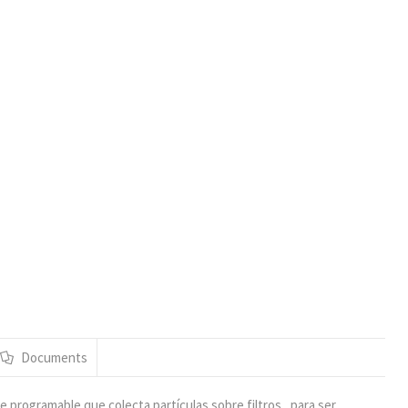
Documents
programable que colecta partículas sobre filtros , para ser