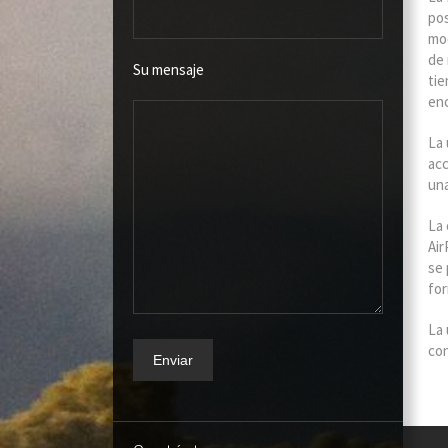
pos
mod
de 
Su mensaje
tie
enc
La 
acc
una
La 
Air
se 
fo
La 
con