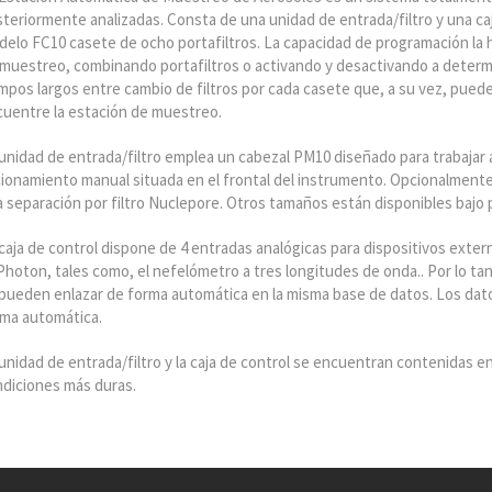
teriormente analizadas. Consta de una unidad de entrada/filtro y una caj
elo FC10 casete de ocho portafiltros. La capacidad de programación la h
muestreo, combinando portafiltros o activando y desactivando a determ
mpos largos entre cambio de filtros por cada casete que, a su vez, puede
uentre la estación de muestreo.
unidad de entrada/filtro emplea un cabezal PM10 diseñado para trabajar a
ionamiento manual situada en el frontal del instrumento. Opcionalmente
 separación por filtro Nuclepore. Otros tamaños están disponibles bajo 
caja de control dispone de 4 entradas analógicas para dispositivos exter
Photon, tales como, el nefelómetro a tres longitudes de onda.. Por lo tant
pueden enlazar de forma automática en la misma base de datos. Los dat
rma automática.
unidad de entrada/filtro y la caja de control se encuentran contenidas en 
diciones más duras.