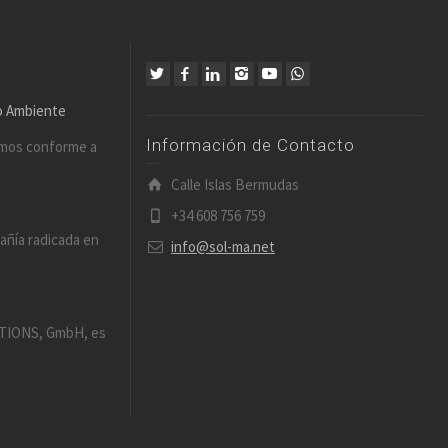
io Ambiente
Información de Contacto
amos conforme a
Calle Islas Bermudas
+34 608 756 759
añía radicada en
info@sol-ma.net
IONS, GmbH, es