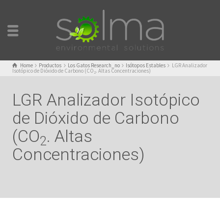
Home
Productos
Los Gatos Research_no
Isótopos Estables
LGR Analizador
Isotópico de Dióxido de Carbono (CO
. Altas Concentraciones)
2
LGR Analizador Isotópico
de Dióxido de Carbono
(CO
. Altas
2
Concentraciones)