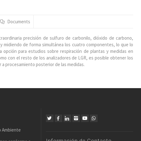
Documents
raordinaria precisión de sulfuro de carbonilo, dióxido de carbono,
 y midiendo de forma simultánea los cuatro componentes, lo que lo
ca opción para estudios sobre respiración de plantas y medidas en
omo con el resto de los analizadores de LGR, es posible obtener los
ir a procesamiento posterior de las medidas.
io Ambiente
Información de Contacto