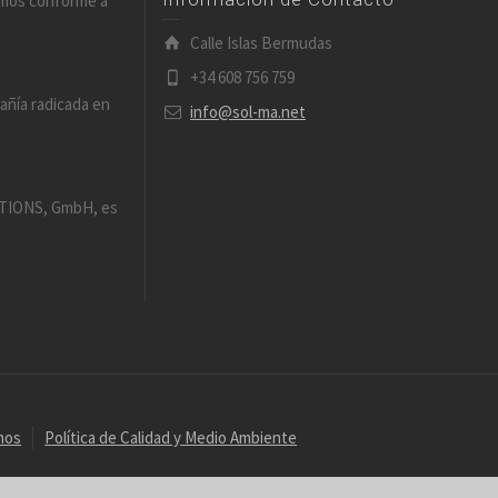
amos conforme a
Calle Islas Bermudas
+34 608 756 759
añía radicada en
info@sol-ma.net
IONS, GmbH, es
nos
Política de Calidad y Medio Ambiente