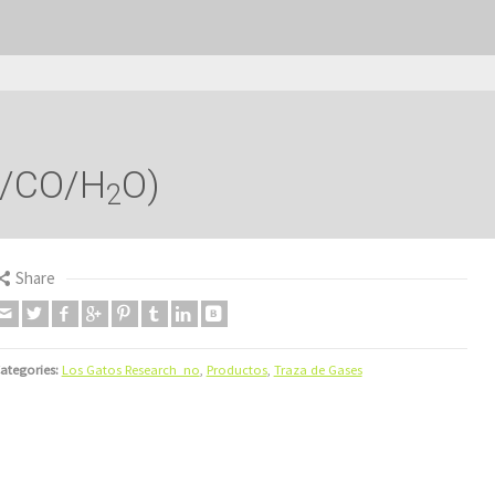
/CO/H
O)
2
Share
ategories:
Los Gatos Research_no
,
Productos
,
Traza de Gases