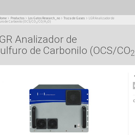
Home
Productos
Los Gatos Research_no
Traza de Gases
LGR Analizador de
furo de Carbonilo (OCS/CO
/CO/H
O)
2
2
GR Analizador de
ulfuro de Carbonilo (OCS/CO
2
C