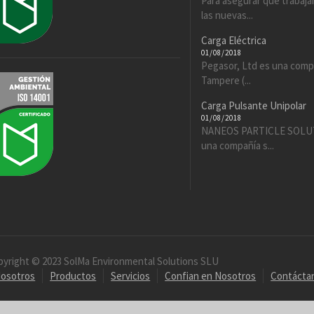
Para asegurar que trabaj
las nuevas...
Carga Eléctrica
01/08/2018
Pegasor, Ltd es una comp
Tampere (...
Carga Pulsante Unipolar
01/08/2018
NANEOS PARTICLE SOLUT
una compañía s...
pyright © 2023 SolMa Environmental Solutions SLU
osotros
Productos
Servicios
Confian en Nosotros
Contácta