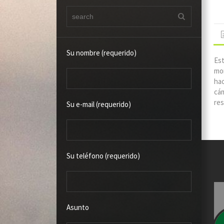
Su nombre (requerido)
Est
mon
hac
cám
res
Su e-mail (requerido)
Su teléfono (requerido)
Asunto